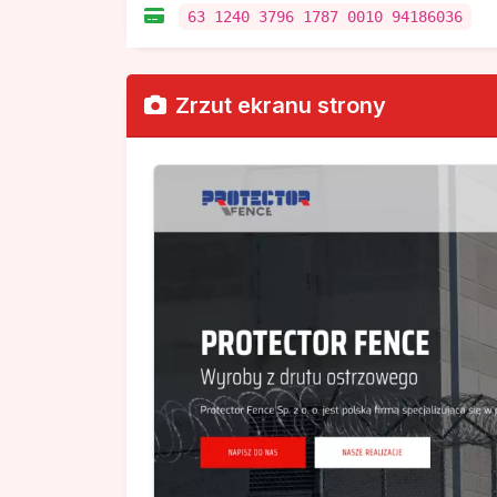
63 1240 3796 1787 0010 94186036
Zrzut ekranu strony