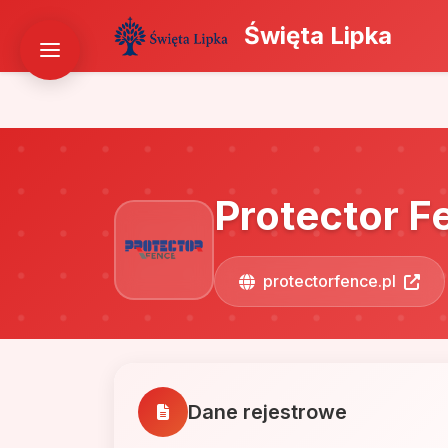
Święta Lipka
Protector Fe
protectorfence.pl
Dane rejestrowe