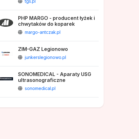
tgs.pl
PHP MARGO - producent łyżek i
chwytaków do koparek
margo-antczak.pl
ZIM-GAZ Legionowo
junkerslegionowo.pl
SONOMEDICAL - Aparaty USG
ultrasonograficzne
sonomedical.pl