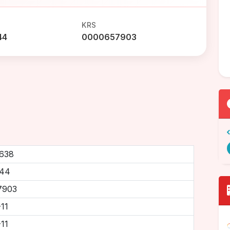
KRS
44
0000657903
638
244
7903
11
11