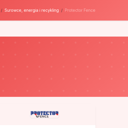
Surowce, energia i recykling
Protector Fence