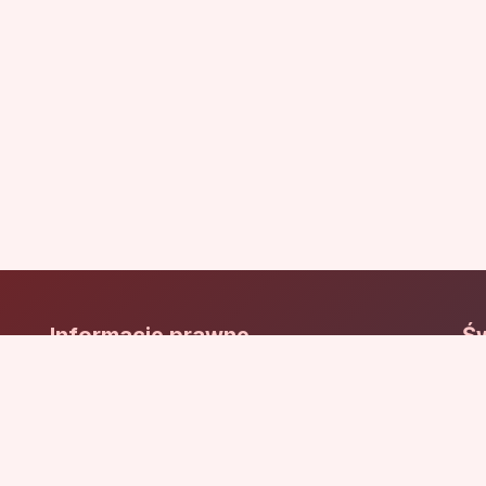
Informacje prawne
Św
Św
Polityka prywatności
Wy