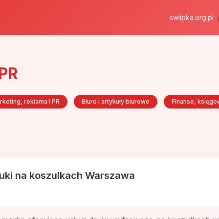
swlipka.org.pl
 PR
rketing, reklama i PR
Biuro i artykuły biurowe
Finanse, księgo
ruki na koszulkach Warszawa