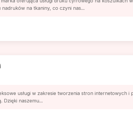
arka oferująca usługi druku cyfrowego na koszulkach w 
nadruków na tkaniny, co czyni nas...
i
ksowe usługi w zakresie tworzenia stron internetowych i pr
. Dzięki naszemu...