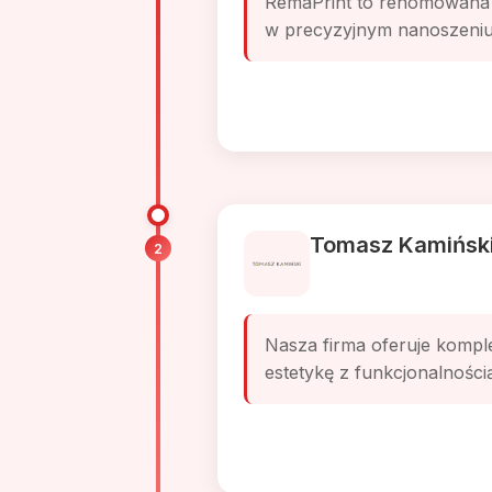
RemaPrint to renomowana m
w precyzyjnym nanoszeniu 
Tomasz Kamińsk
2
Nasza firma oferuje komple
estetykę z funkcjonalnością