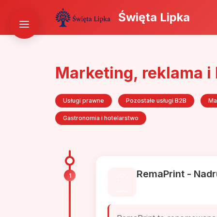
Święta Lipka
Marketing, reklama i
Usługi prawne
Pozostałe usługi B2B
Ma
Gastronomia i hotelarstwo
RemaPrint - Nad
1