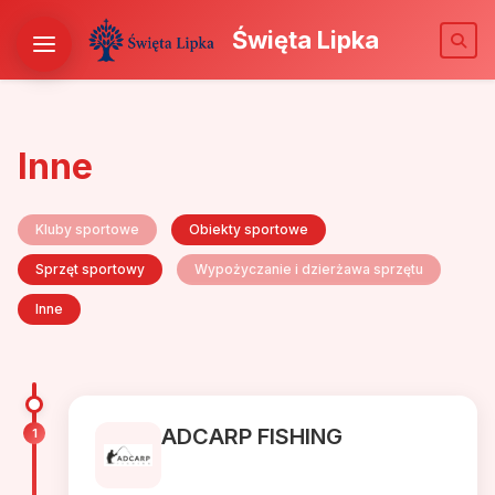
Święta Lipka
Inne
Kluby sportowe
Obiekty sportowe
Sprzęt sportowy
Wypożyczanie i dzierżawa sprzętu
Inne
ADCARP FISHING
1