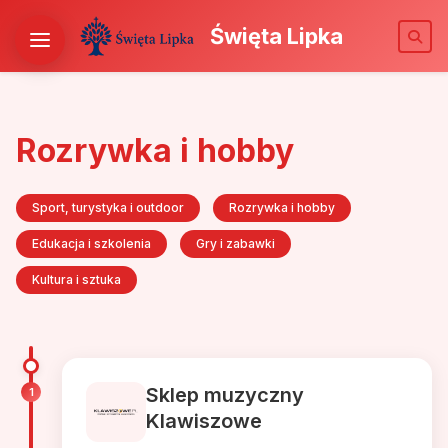
Święta Lipka
Rozrywka i hobby
Sport, turystyka i outdoor
Rozrywka i hobby
Edukacja i szkolenia
Gry i zabawki
Kultura i sztuka
Sklep muzyczny
1
Klawiszowe