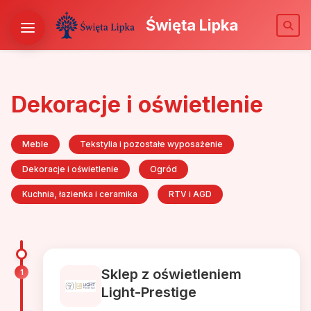
Święta Lipka
Dekoracje i oświetlenie
Meble
Tekstylia i pozostałe wyposażenie
Dekoracje i oświetlenie
Ogród
Kuchnia, łazienka i ceramika
RTV i AGD
Sklep z oświetleniem
1
Light-Prestige