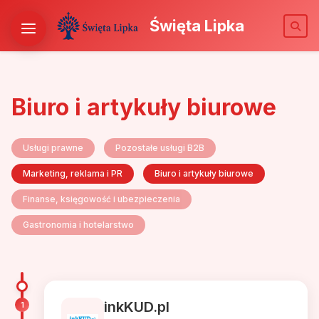
Święta Lipka
Biuro i artykuły biurowe
Usługi prawne
Pozostałe usługi B2B
Marketing, reklama i PR
Biuro i artykuły biurowe
Finanse, księgowość i ubezpieczenia
Gastronomia i hotelarstwo
inkKUD.pl
1