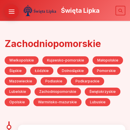
Święta Lipka
Zachodniopomorskie
Wielkopolskie
Kujawsko-pomorskie
Małopolskie
Śląskie
Łódzkie
Dolnośląskie
Pomorskie
Mazowieckie
Podlaskie
Podkarpackie
Lubelskie
Zachodniopomorskie
Świętokrzyskie
Opolskie
Warmińsko-mazurskie
Lubuskie