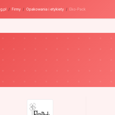
g.pl
Firmy
Opakowania i etykiety
Eko-Pack