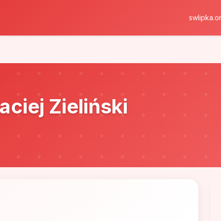
swlipka.or
ciej Zieliński