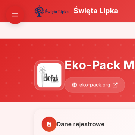
Święta Lipka
Eko-Pack Ma
eko-pack.org
Dane rejestrowe