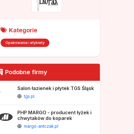
Kategorie
Opakowania i etykiety
Podobne firmy
Salon łazienek i płytek TGS Śląsk
tgs.pl
PHP MARGO - producent łyżek i
chwytaków do koparek
margo-antczak.pl