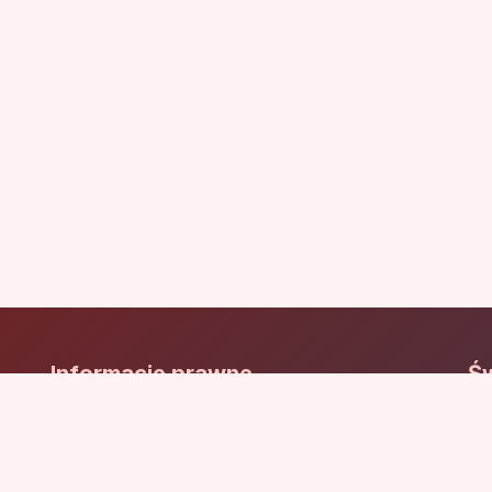
Informacje prawne
Św
Św
Polityka prywatności
Wy