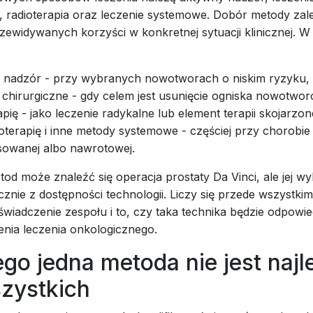
, radioterapia oraz leczenie systemowe. Dobór metody zal
zewidywanych korzyści w konkretnej sytuacji klinicznej. W
 nadzór - przy wybranych nowotworach o niskim ryzyku,
 chirurgiczne - gdy celem jest usunięcie ogniska nowotwo
apię - jako leczenie radykalne lub element terapii skojarzon
terapię i inne metody systemowe - częściej przy chorobie
owanej albo nawrotowej.
od może znaleźć się operacja prostaty Da Vinci, ale jej wy
znie z dostępności technologii. Liczy się przede wszystkim 
świadczenie zespołu i to, czy taka technika będzie odpowie
enia leczenia onkologicznego.
go jedna metoda nie jest naj
szystkich