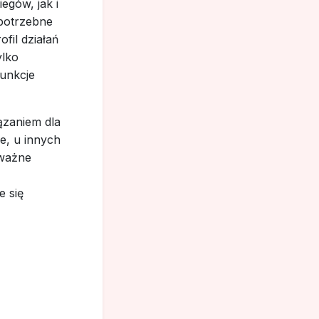
egów, jak i
 potrzebne
fil działań
ylko
funkcje
ązaniem dla
e, u innych
uważne
e się