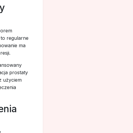
y
worem
to regularne
ępowanie ma
esji.
awansowany
acja prostaty
z użyciem
eczenia
enia
e