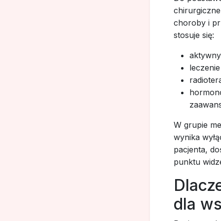
chirurgiczne
choroby i pr
stosuje się:
aktywny
leczenie
radioter
hormono
zaawans
W grupie met
wynika wyłąc
pacjenta, do
punktu widz
Dlacze
dla w