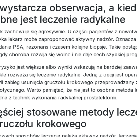
wystarcza obserwacja, a kied
bne jest leczenie radykalne
ak zachowuje się agresywnie. U części pacjentów z nowot
zyka lekarz może zaproponować aktywny nadzór. Oznacza 
dania PSA, rezonans i czasem kolejne biopsje. Takie post
gdy choroba rozwija się wolno i nie daje cech szybkiej progr
 ryzyko jest większe albo wyniki wskazują na bardziej za
le rozważa się leczenie radykalne. Jedną z opcji jest oper
zyli zabieg usunięcia gruczołu krokowego przeprowadzany 
tycznego. Warto pamiętać, że nie jest to osobna metoda l
edna z technik wykonania radykalnej prostatektomii.
ęściej stosowane metody lecz
gruczołu krokowego
wych sposobów leczenia należą aktywny nadzór, leczeni