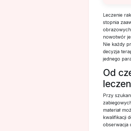
Leczenie ra
stopnia zaa
obrazowych, 
nowotwór je
Nie każdy p
decyzja tera
jednego par
Od cz
leczen
Przy szukani
zabiegowych
materiał moż
kwalifikacji
obserwacja c