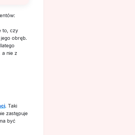
mentów:
 to, czy
jego obręb.
latego
 a nie z
nci
. Taki
ie zastępuje
 ma być
.