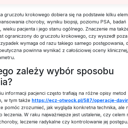
ka gruczołu krokowego dobiera się na podstawie kilku ele
wansowania choroby, wyniku biopsji, poziomu PSA, badań
wieku pacjenta i jego stanu ogólnego. Znaczenie ma także
st ograniczony do gruczołu krokowego, czy wyszedł poza 
rzypadek wymaga od razu takiego samego postępowania, d
peutyczna powinna wynikać z całościowej oceny klinicznej,
ametru.
ego zależy wybór sposobu
ia?
u informacji pacjenci często trafiają na różne opisy metod
, w tym także
https://ecz-otwock.pl/587/operacje-davi
e pomóc zrozumieć, jak wygląda konkretna technika, ale n
 do leczenia. W raku najważniejsze jest ustalenie, czy celem
horoby, leczenie radykalne czy kontrolowanie jej postępu