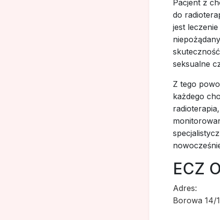
Pacjent z c
do radiotera
jest leczeni
niepożądanyc
skuteczność
seksualne c
Z tego powod
każdego cho
radioterapi
monitorowan
specjalistyc
nowocześnie
ECZ O
Adres:
Borowa 14/