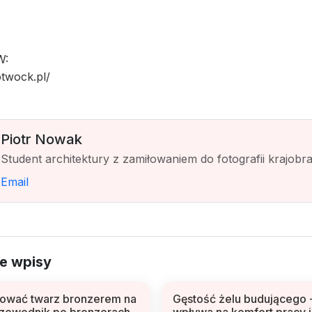
W:
otwock.pl/
Piotr Nowak
Student architektury z zamiłowaniem do fotografii krajobr
Email
e wpisy
rować twarz bronzerem na
Gęstość żelu budującego -
zewodnik po bronzerach
wpływa na komfort pracy i