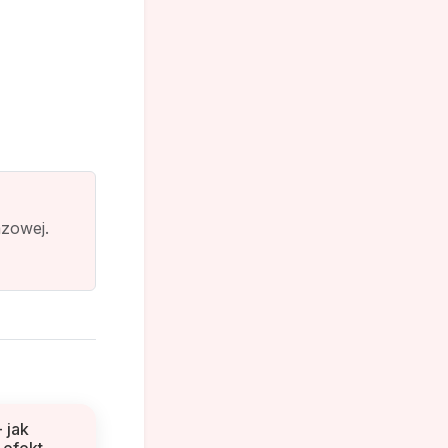
azowej.
 jak
 efekt