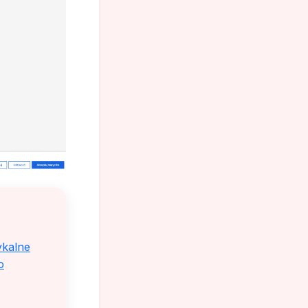
ykalne
o