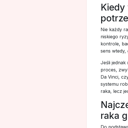
Kiedy 
potrze
Nie każdy r
niskiego ry
kontrole, ba
sens wtedy, 
Jeśli jednak
proces, zwyk
Da Vinci, c
systemu robo
raka, lecz j
Najcz
raka 
Do podstawo