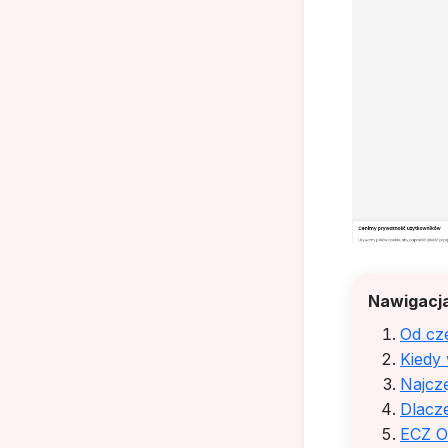
Nawigacja
Od cz
Kiedy 
Najcz
Dlacze
ECZ O