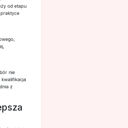
eży od etapu
 praktyce
rowego,
ej,
bór nie
kwalifikacja
dnia z
lepsza