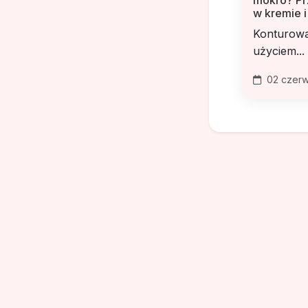
w kremie i
Konturowa
użyciem...
02 czerw