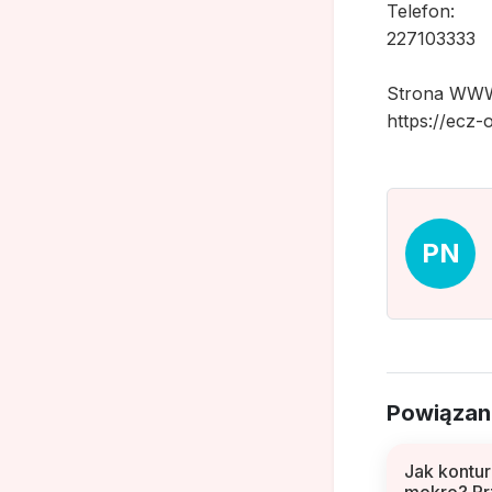
Telefon:
227103333
Strona WW
https://ecz-
PN
Powiązan
Jak kontu
mokro? Pr