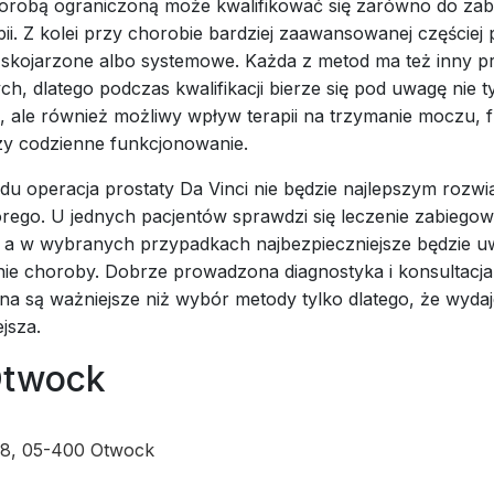
horobą ograniczoną może kwalifikować się zarówno do zabi
pii. Z kolei przy chorobie bardziej zaawansowanej częściej
e skojarzone albo systemowe. Każda z metod ma też inny pro
h, dlatego podczas kwalifikacji bierze się pod uwagę nie t
, ale również możliwy wpływ terapii na trzymanie moczu, 
zy codzienne funkcjonowanie.
u operacja prostaty Da Vinci nie będzie najlepszym rozwi
rego. U jednych pacjentów sprawdzi się leczenie zabiegow
a, a w wybranych przypadkach najbezpieczniejsze będzie 
ie choroby. Dobrze prowadzona diagnostyka i konsultacja
zna są ważniejsze niż wybór metody tylko dlatego, że wydaj
jsza.
twock
18, 05-400 Otwock