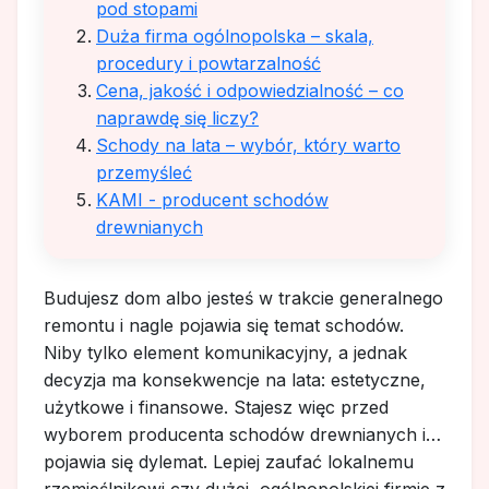
pod stopami
Duża firma ogólnopolska – skala,
procedury i powtarzalność
Cena, jakość i odpowiedzialność – co
naprawdę się liczy?
Schody na lata – wybór, który warto
przemyśleć
KAMI - producent schodów
drewnianych
Budujesz dom albo jesteś w trakcie generalnego
remontu i nagle pojawia się temat schodów.
Niby tylko element komunikacyjny, a jednak
decyzja ma konsekwencje na lata: estetyczne,
użytkowe i finansowe. Stajesz więc przed
wyborem producenta schodów drewnianych i…
pojawia się dylemat. Lepiej zaufać lokalnemu
rzemieślnikowi czy dużej, ogólnopolskiej firmie z