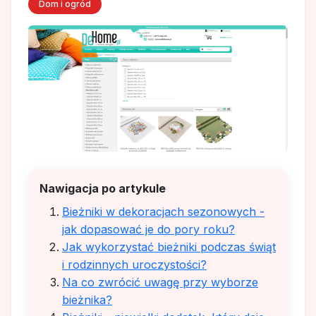
Dom i ogród
Nawigacja po artykule
Bieżniki w dekoracjach sezonowych -
jak dopasować je do pory roku?
Jak wykorzystać bieżniki podczas świąt
i rodzinnych uroczystości?
Na co zwrócić uwagę przy wyborze
bieżnika?