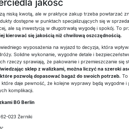
rciedla jakość
zą niską kwotą, ale w praktyce zakup trzeba powtarzać z
odukty dostępne w punktach specjalizujących się w sprzed
cej, ale są inwestycją w długotrwałą wygodę i spokój. To p
iej kierować się jakością niż chwilową oszczędnością.
iedniego wyposażenia na wyjazd to decyzja, która wpływ
dróży. Solidne wykonanie, wygodne detale i bezpieczeństw
 rzeczy sprawiają, że pakowanie i przemieszczanie się st
wiedzając sklep z walizkami, można liczyć na szeroki as
 które pozwolą dopasować bagaż do swoich potrzeb.
To
, które daje pewność, że kolejne wyprawy będą wygodne i
ch komplikacji.
zkami BG Berlin
62-023 Żerniki
W: