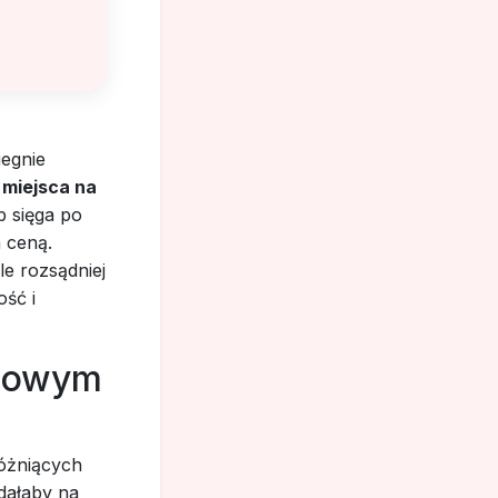
iegnie
 miejsca na
b sięga po
 ceną.
le rozsądniej
ość i
chowym
różniących
dałaby na