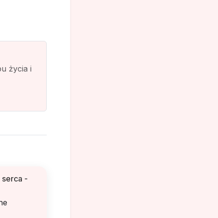
 życia i
 serca -
ne