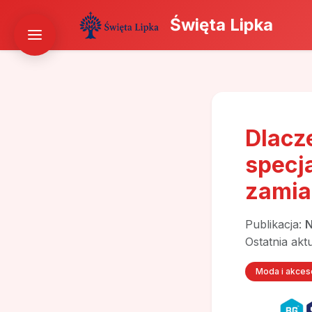
Święta Lipka
Dlacz
specj
zamia
Publikacja:
N
Ostatnia akt
Moda i akces