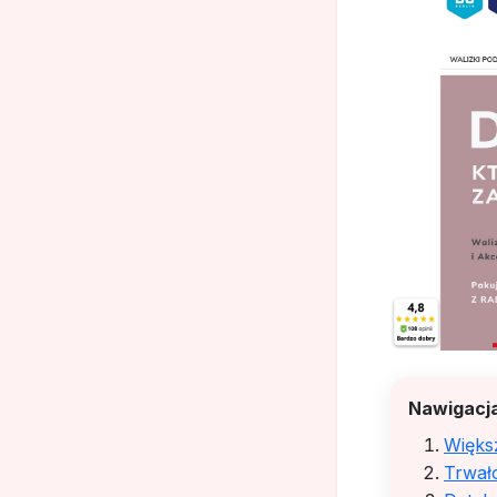
Nawigacja
Więks
Trwało