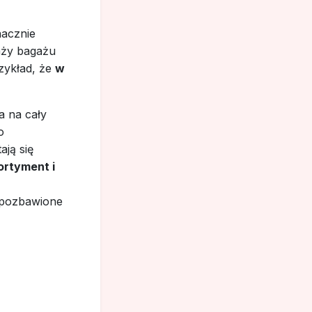
nacznie
aży bagażu
rzykład, że
w
a na cały
o
ają się
ortyment i
 pozbawione