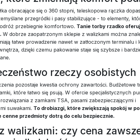
ka obracające się o 360 stopni, teleskopowa rączka dop
emyślane przegródki i pasy stabilizujące - to elementy, kt
podróż przebiegnie komfortowo.
Tanie torby rzadko oferuj
a.
W dobrze zaopatrzonym sklepie z walizkami można znal
niają łatwe prowadzenie nawet w zatłoczonym terminalu i 
wnętrza, dzięki czemu pakowanie staje się szybsze i bardzi
ane.
eczeństwo rzeczy osobistych
czenia pozostaje kwestia ochrony zawartości. Budżetowe t
amki, które łatwo się psują. W ofercie specjalistycznych p
 rozwiązania z zamkami TSA, pasami zabezpieczającymi i
mi suwakami.
To drobiazgi, które zwiększają spokój w po
 cenne przedmioty dotrą do celu bezpiecznie.
 z walizkami: czy cena zawsz