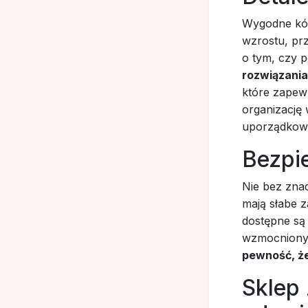
Wygodne kół
wzrostu, prz
o tym, czy 
rozwiązani
które zapew
organizację 
uporządkow
Bezpi
Nie bez zna
mają słabe z
dostępne są
wzmocniony
pewność, że
Sklep