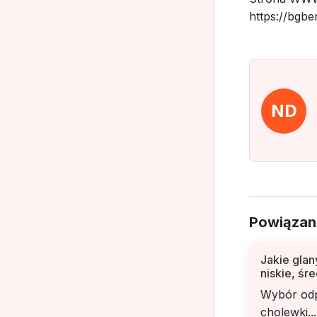
https://bgber
ND
Powiązan
Jakie glan
niskie, śr
Wybór odp
cholewki...