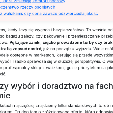
, które zmieniają komfort podróży
eczeństwo rzeczy osobistych
z walizkami: czy cena zawsze odzwierciedla jakość
as, kiedy liczy się wygoda i bezpieczeństwo. To właśnie od
go bagażu zależy, czy pakowanie i przemieszczanie przeb
owo.
Pękające zamki, ciężko prowadzone torby czy brak
otrafią zepsuć nastrój
już na początku wyjazdu. Wiele osó
dele dostępne w marketach, kierując się przede wszystkim
wybór rzadko sprawdza się w dłuższej perspektywie. O wie
ić profesjonalny sklep z walizkami, gdzie priorytetem są jak
ość.
zy wybór i doradztwo na fa
mie
etach najczęściej znajdziemy kilka standardowych toreb 
kolorem. Trudno tam o zróżnicowaną ofertę, która odpowia