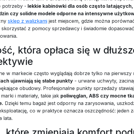
 potrzeby -
lekkie kabinówki dla osób często latających
odzin czy solidne modele odporne na intensywne użytko
czny
sklep z walizkami
jest miejscem, gdzie można porówna
, skorzystać z pomocy sprzedawcy i świadomie dopasować
żowania.
ść, która opłaca się w dłuższ
ektywie
ne w markecie często wyglądają dobrze tylko na pierwszy 
dach ujawniają się słabe punkty
- urwane uchwyty, zacinaj
pękające obudowy. Profesjonalne punkty sprzedaży stawiaj
arki i materiały, takie jak
poliwęglan, ABS czy mocne tk
e.
Dzięki temu bagaż jest odporny na zarysowania, uszkodz
eksploatację, co w praktyce oznacza oszczędność: jeden 
 lata.
, które zmieniają komfort pod