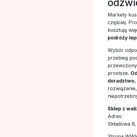
odzwie
Markety kus
częściej. Pr
kosztują wię
podróży lep
Wybór odpow
przebieg po
przewożonych
prostsze.
Od
doradztwo,
rozwiązanie
niepotrzebny
Sklep z wali
Adres:
Składowa 6, 
Strona WW