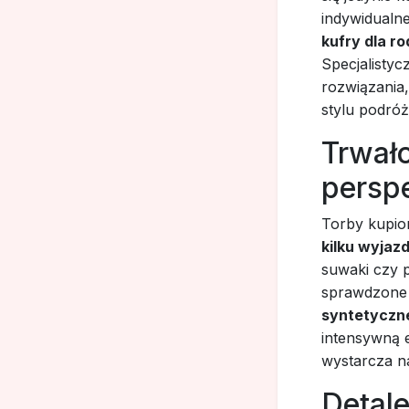
indywidualne
kufry dla r
Specjalisty
rozwiązania
stylu podró
Trwało
persp
Torby kupio
kilku wyjaz
suwaki czy 
sprawdzone m
syntetyczn
intensywną 
wystarcza na
Detale