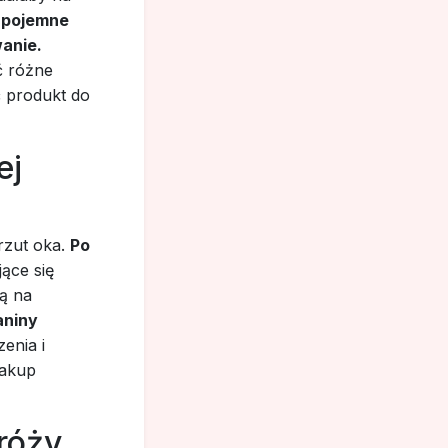
, pojemne
wanie.
ć różne
 produkt do
ej
rzut oka.
Po
ące się
ą na
aniny
enia i
zakup
róży