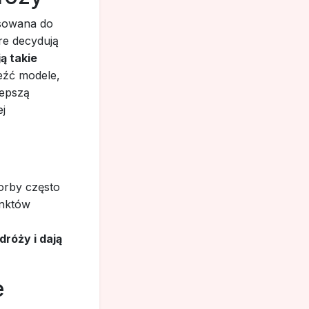
asowana do
óre decydują
ą takie
eźć modele,
lepszą
ej
orby często
unktów
dróży i dają
e