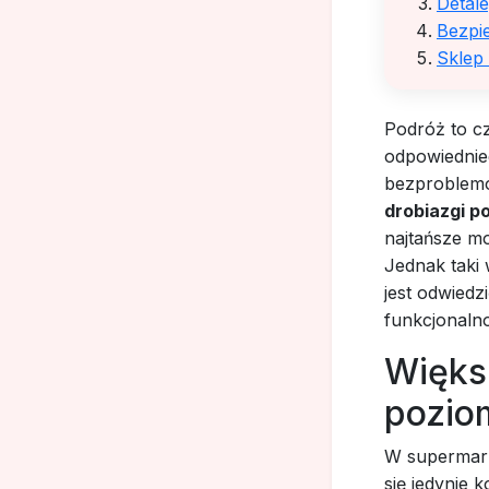
Detale
Bezpi
Sklep 
Podróż to cz
odpowiednie
bezproblem
drobiazgi p
najtańsze mo
Jednak taki 
jest odwiedz
funkcjonaln
Więks
pozio
W supermark
się jedynie 