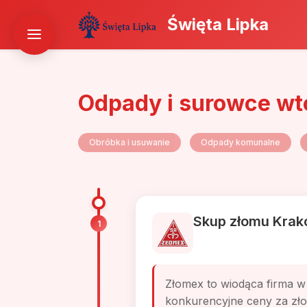
Święta Lipka
Odpady i surowce wt
Obróbka i usuwanie
Odpady komunalne
Skup złomu Krak
1
Złomex to wiodąca firma w
konkurencyjne ceny za złom