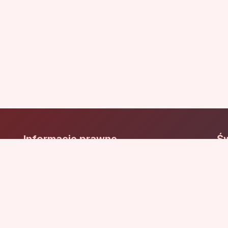
Informacje prawne
Św
Św
Polityka prywatności
Wy